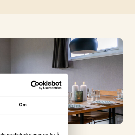
Om
iale mediefunksjoner og for å