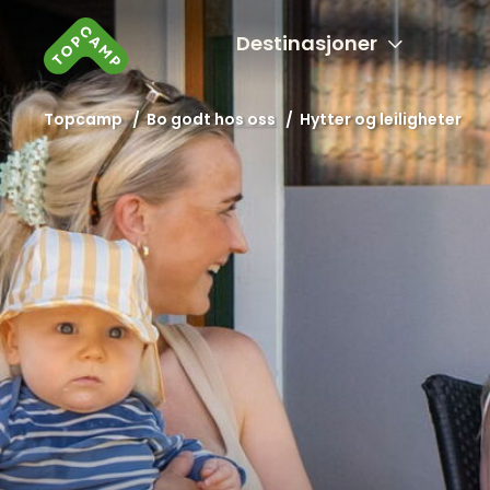
Destinasjoner
Topcamp
/
Bo godt hos oss
/
Hytter og leiligheter