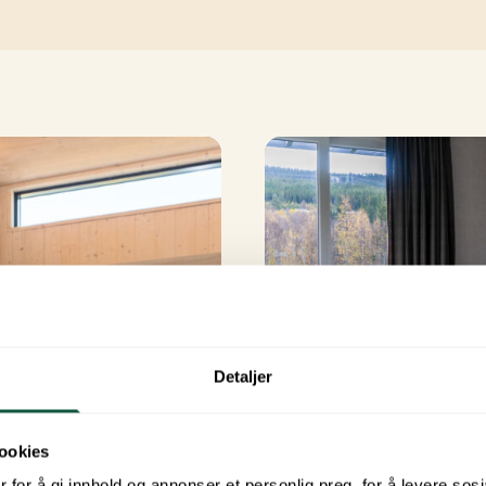
Detaljer
ookies
 for å gi innhold og annonser et personlig preg, for å levere sos