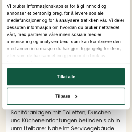
+6
Vi bruker informasjonskapsler for å gi innhold og
annonser et personlig preg, for å levere sosiale
Glamping-Hütte Ekeberg -
mediefunksjoner og for å analysere trafikken vår. Vi deler
4 betten
dessuten informasjon om hvordan du bruker nettstedet
vårt, med partnerne våre innen sosiale medier,
Unsere Glamping-Zelte bieten Platz für
annonsering og analysearbeid, som kan kombinere den
bis zu vier Personen in zwei
med annen informasjon du har gjort tilgjengelig for dem,
eller som de har samlet inn gjennom din bruk av
Schlafzimmern. Unsere Glamping-Zelte
tjenestene deres.
bieten Platz für bis zu vier Personen in
zwei Schlafzimmern, jedes Zimmer mit
Tillat alle
zwei separaten Einzelbetten.Auf der
Terrasse außerhalb des Zeltes erwartet
Sie eine möblierte Außenterrasse mit
Tilpass
unschlagbarem Blick über Oslo. Die
Sanitäranlagen mit Toiletten, Duschen
und Kücheneinrichtungen befinden sich in
unmittelbarer Nähe im Servicegebäude