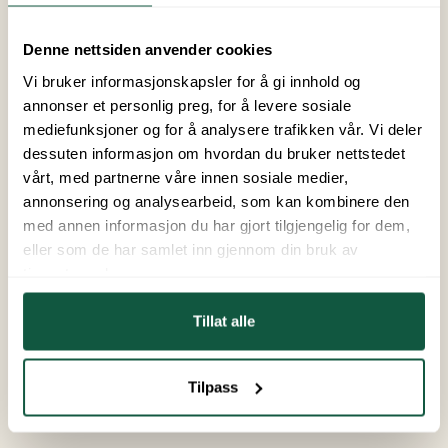
ist nur vier Autominuten entfernt.
Denne nettsiden anvender cookies
Nützliche Infos:
Vi bruker informasjonskapsler for å gi innhold og
annonser et personlig preg, for å levere sosiale
Alle Stellplätze sind deutlich markiert und für
mediefunksjoner og for å analysere trafikken vår. Vi deler
Wohnmobile bis 8 Meter geeignet.
dessuten informasjon om hvordan du bruker nettstedet
Eine Ver- und Entsorgungsstation steht
vårt, med partnerne våre innen sosiale medier,
ganzjährig zur Verfügung – im Preis inbegriffen.
annonsering og analysearbeid, som kan kombinere den
Möchtest du Zugang zu Dusche und WC? Für nur
med annen informasjon du har gjort tilgjengelig for dem,
50 NOK pro Buchung erhältst du Zugang zum
eller som de har samlet inn gjennom din bruk av
Servicehaus bei Topcamp Mjøsa.
tjenestene deres.
Der Stellplatz steht dir bis 12:00 Uhr am
Abreisetag zur Verfügung.
Tillat alle
Sicher dir deinen Platz – einfach über diese
Landingpage buchen.
Tilpass