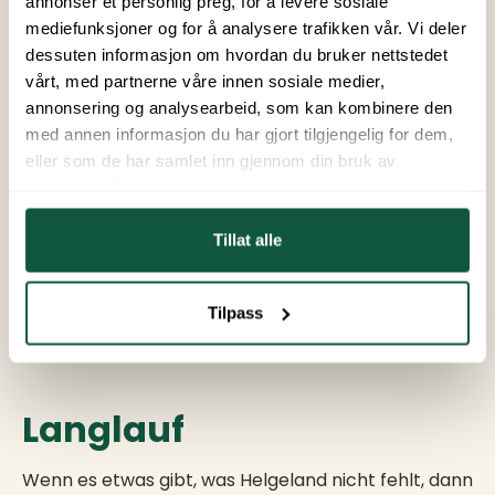
annonser et personlig preg, for å levere sosiale
mediefunksjoner og for å analysere trafikken vår. Vi deler
dessuten informasjon om hvordan du bruker nettstedet
Alpinzentrum
vårt, med partnerne våre innen sosiale medier,
annonsering og analysearbeid, som kan kombinere den
med annen informasjon du har gjort tilgjengelig for dem,
Das Helgeland Alpinzentrum ist das größte
eller som de har samlet inn gjennom din bruk av
Skizentrum in Helgeland, gelegen in Kjemsåsen,
tjenestene deres.
direkt außerhalb von Mosjøen. Es verfügt über drei
Lifte und ein sechskilometernetz an Pisten in
Tillat alle
abwechslungsreichem Gelände. Das Alpinzentrum
hat eine Kinderpiste, eine Familienpiste und ein
Café, was einen unterhaltsamen Tag für die ganze
Tilpass
Familie ermöglicht!
Langlauf
Wenn es etwas gibt, was Helgeland nicht fehlt, dann