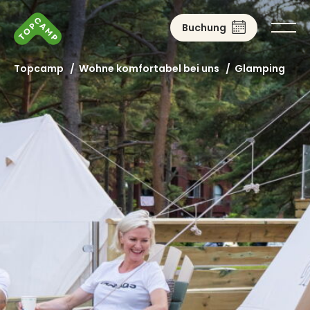
Buchung
Topcamp
/
Wohne komfortabel bei uns
/
Glamping