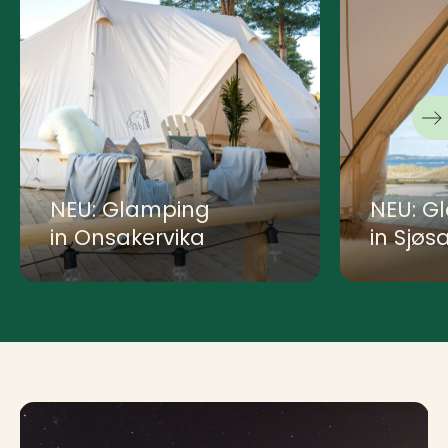
NEU: Glamping
NEU: G
in Onsakervika
in Sjø