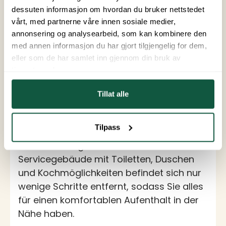
dessuten informasjon om hvordan du bruker nettstedet
+5
vårt, med partnerne våre innen sosiale medier,
annonsering og analysearbeid, som kan kombinere den
Glamping Sjøsanden
med annen informasjon du har gjort tilgjengelig for dem,
eller som de har samlet inn gjennom din bruk av
Für 4 Personen
tjenestene deres.
Unsere Glampingzelte bieten Platz für bis
Tillat alle
zu vier Personen und sind mit einem
Doppelbett (160 cm) sowie einem
Tilpass
Einzelbett (80 cm) mit einer zusätzlichen
Matratze ausgestattet. Das
Servicegebäude mit Toiletten, Duschen
und Kochmöglichkeiten befindet sich nur
wenige Schritte entfernt, sodass Sie alles
für einen komfortablen Aufenthalt in der
Nähe haben.