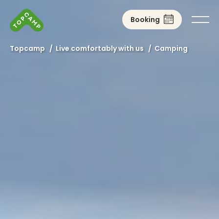
Booking
Topcamp
/
Live comfortably with us
/
Camping