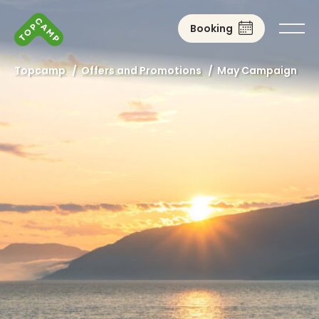
Booking
Topcamp
/
Offers and Promotions
/
May Campaign