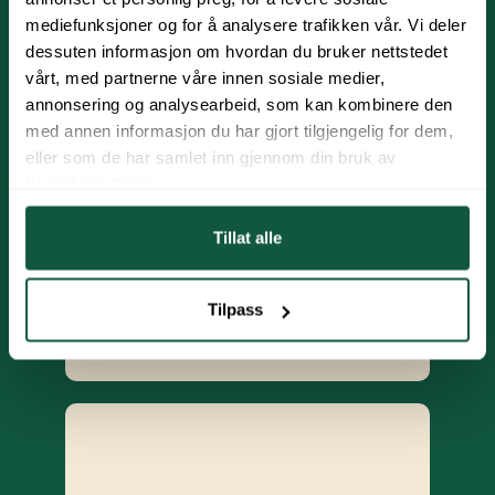
mediefunksjoner og for å analysere trafikken vår. Vi deler
dessuten informasjon om hvordan du bruker nettstedet
vårt, med partnerne våre innen sosiale medier,
annonsering og analysearbeid, som kan kombinere den
med annen informasjon du har gjort tilgjengelig for dem,
Best
eller som de har samlet inn gjennom din bruk av
tjenestene deres.
Our affordable option. You will not
be able to move or cancel
Tillat alle
your stay.
Tilpass