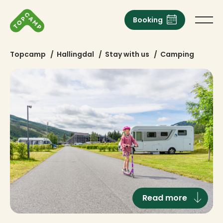
Booking
Topcamp
/
Hallingdal
/
Stay with us
/
Camping
Read more