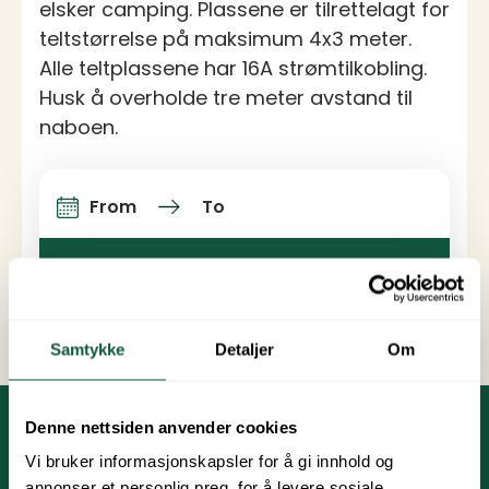
elsker camping. Plassene er tilrettelagt for
teltstørrelse på maksimum 4x3 meter.
Alle teltplassene har 16A strømtilkobling.
Husk å overholde tre meter avstand til
naboen.
From
To
Arrival and departure
Search and book
Samtykke
Detaljer
Om
Denne nettsiden anvender cookies
Vi bruker informasjonskapsler for å gi innhold og
annonser et personlig preg, for å levere sosiale