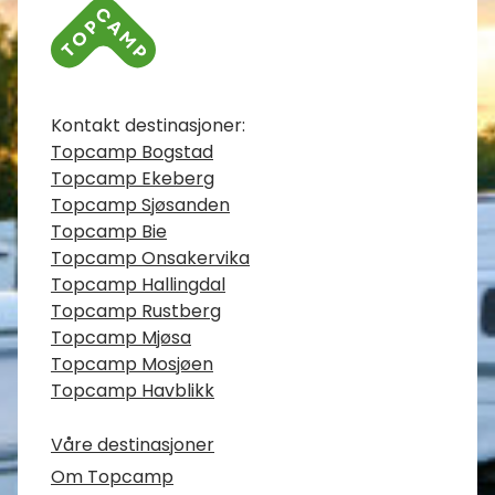
Kontaktinfo
Kontakt destinasjoner:
Topcamp Bogstad
Topcamp Ekeberg
Topcamp Sjøsanden
Topcamp Bie
Topcamp Onsakervika
Topcamp Hallingdal
Topcamp Rustberg
Topcamp Mjøsa
Topcamp Mosjøen
Topcamp Havblikk
Våre destinasjoner
Om Topcamp