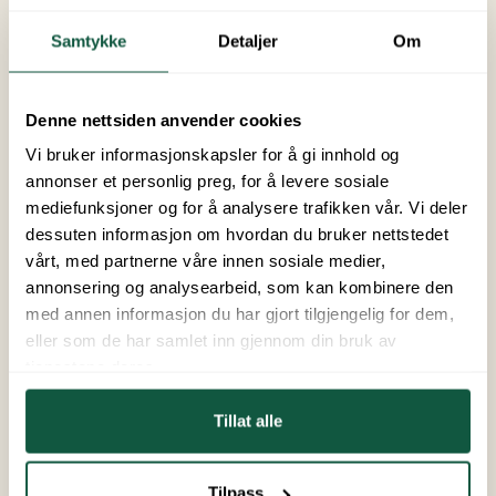
Vi ser for oss at du:
Samtykke
Detaljer
Om
har erfaring fra butikk, restaurant,
Denne nettsiden anvender cookies
serveringssted eller annen kundeservice –
gjerne med noe ansvar fra tidligere
Vi bruker informasjonskapsler for å gi innhold og
tar ansvar i arbeidshverdagen og bidrar til
annonser et personlig preg, for å levere sosiale
struktur og fremdrift
mediefunksjoner og for å analysere trafikken vår. Vi deler
trives med variert tempo – med perioder der
dessuten informasjon om hvordan du bruker nettstedet
det er høyt trykk, og andre hvor man får tid til å
vårt, med partnerne våre innen sosiale medier,
jobbe godt med oppgaver og rutiner
annonsering og analysearbeid, som kan kombinere den
er serviceinnstilt og opptatt av gode
med annen informasjon du har gjort tilgjengelig for dem,
opplevelser for både kunder og kollegaer
eller som de har samlet inn gjennom din bruk av
samarbeider godt med andre og bidrar til et
tjenestene deres.
godt arbeidsmiljø
snakker og forstår norsk godt nok til å følge opp
Tillat alle
både ansatte og kunder
har førerkort klasse B
Tilpass