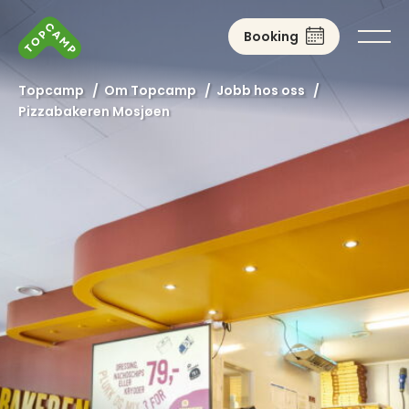
Booking
Topcamp
/
Om Topcamp
/
Jobb hos oss
/
Pizzabakeren Mosjøen