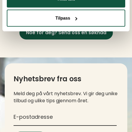
Tilpass
Noe for deg? Send oss en søknad
Kontaktinfo og kolofon
Nyhetsbrev fra oss
Meld deg på vårt nyhetsbrev. Vi gir deg unike
tilbud og ulike tips gjennom året.
*
E-postadresse