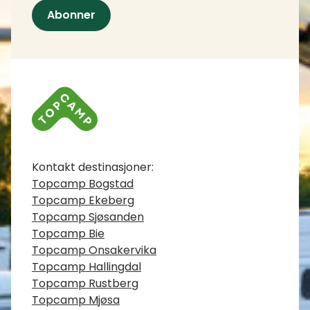
Abonner
Kontaktinfo
Kontakt destinasjoner:
Topcamp Bogstad
Topcamp Ekeberg
Topcamp Sjøsanden
Topcamp Bie
Topcamp Onsakervika
Topcamp Hallingdal
Topcamp Rustberg
Topcamp Mjøsa