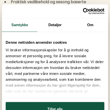
Praktisk vedlikehold og sesong baserte
oppgaver, som snøbrøyting eller planting av
blomster.
Alltid fokus på å gi det lille ekstra for gjestene
våre.
Samtykke
Detaljer
Om
Ønskede kvalifikasjoner:
Denne nettsiden anvender cookies
Har erfaring fra serviceyrket eller bare elsker å
Vi bruker informasjonskapsler for å gi innhold og
jobbe med mennesker.
annonser et personlig preg, for å levere sosiale
Kommuniserer godt på norsk og engelsk.
mediefunksjoner og for å analysere trafikken vår. Vi deler
Trives med fysisk arbeid og et høyt tempo.
dessuten informasjon om hvordan du bruker nettstedet
Er fleksibel, selvstendig og glad i å ta ansvar.
vårt, med partnerne våre innen sosiale medier,
Kan jobbe både helger og kvelder
annonsering og analysearbeid, som kan kombinere den
Førerkort er en fordel.
med annen informasjon du har gjort tilgjengelig for dem,
eller som de har samlet inn gjennom din bruk av
Frist:
Snarest
tjenestene deres.
Ansettelsesform
:
Fast
Tillat alle