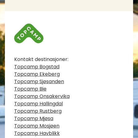
Kontaktinfo
Kontakt destinasjoner:
Topcamp Bogstad
Topcamp Ekeberg
Topcamp Sjøsanden
Topcamp Bie
Topcamp Onsakervika
Topcamp Hallingdal
Topcamp Rustberg
Topcamp Mjøsa
Topcamp Mosjøen
Topcamp Havblikk