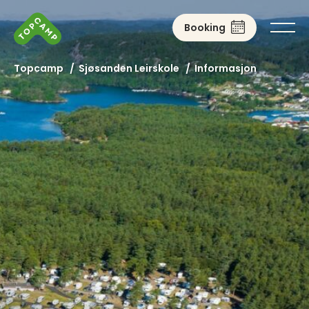
Booking
Topcamp
/
Sjøsanden Leirskole
/
Informasjon