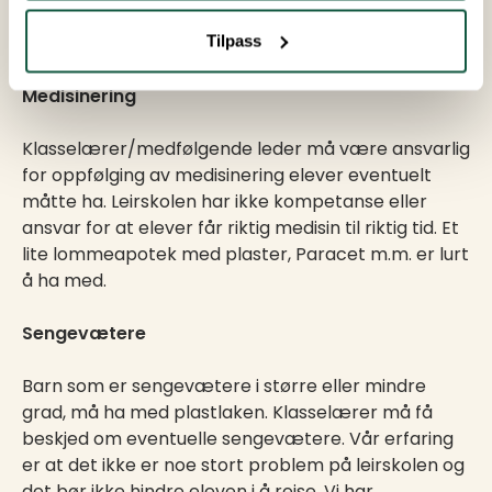
spørsmål, bes de kontakte oss som jobber på
leirskolen.
Tilpass
Medisinering
Klasselærer/medfølgende leder må være ansvarlig
for oppfølging av medisinering elever eventuelt
måtte ha. Leirskolen har ikke kompetanse eller
ansvar for at elever får riktig medisin til riktig tid. Et
lite lommeapotek med plaster, Paracet m.m. er lurt
å ha med.
Sengevætere
Barn som er sengevætere i større eller mindre
grad, må ha med plastlaken. Klasselærer må få
beskjed om eventuelle sengevætere. Vår erfaring
er at det ikke er noe stort problem på leirskolen og
det bør ikke hindre eleven i å reise. Vi har