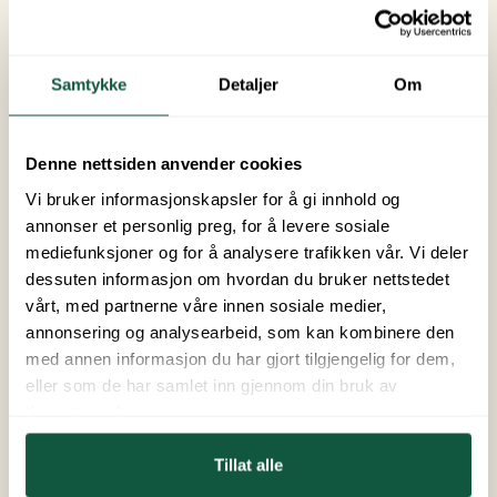
fordi ordensreglene ikke blir fulgt, må erstattes.
Du er selv ansvarlig for dine ting. Du bør derfor
ikke ta med deg klær og utstyr av stor verdi på
Samtykke
Detaljer
Om
leirskolen.
Denne nettsiden anvender cookies
Spesielle behov
Vi bruker informasjonskapsler for å gi innhold og
annonser et personlig preg, for å levere sosiale
Mathensyn og allergikere
mediefunksjoner og for å analysere trafikken vår. Vi deler
dessuten informasjon om hvordan du bruker nettstedet
Elever med allergier skal skrives opp på «diettliste»,
vårt, med partnerne våre innen sosiale medier,
som leveres til vertskap minimum 14 dager før
annonsering og analysearbeid, som kan kombinere den
ankomst. Dette gjelder også for elever med
med annen informasjon du har gjort tilgjengelig for dem,
spesielle dietter ved for eksempel religion.
eller som de har samlet inn gjennom din bruk av
Leirskolen tar hensyn til diettmat og
tjenestene deres.
religionsbetinget mat ved matlaging. Det er viktig
for oss at elevene har et eierskap til sin diett eller
Tillat alle
allergi. Hvis eleven er usikker på noe, eller har