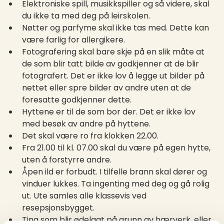
Elektroniske spill, musikkspiller og så videre, skal
du ikke ta med deg på leirskolen.
Nøtter og parfyme skal ikke tas med. Dette kan
være farlig for allergikere.
Fotografering skal bare skje på en slik måte at
de som blir tatt bilde av godkjenner at de blir
fotografert. Det er ikke lov å legge ut bilder på
nettet eller spre bilder av andre uten at de
foresatte godkjenner dette.
Hyttene er til de som bor der. Det er ikke lov
med besøk av andre på hyttene.
Det skal være ro fra klokken 22.00.
Fra 21.00 til kl. 07.00 skal du være på egen hytte,
uten å forstyrre andre.
Åpen ild er forbudt. I tilfelle brann skal dører og
vinduer lukkes. Ta ingenting med deg og gå rolig
ut. Ute samles alle klassevis ved
resepsjonsbygget.
Ting som blir ødelagt på grunn av hærverk, eller