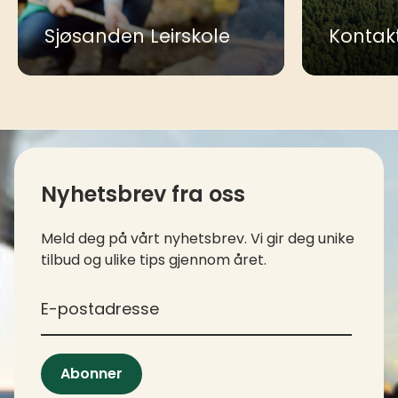
Sjøsanden Leirskole
Kontak
Kontaktinfo og kolofon
Nyhetsbrev fra oss
Meld deg på vårt nyhetsbrev. Vi gir deg unike
tilbud og ulike tips gjennom året.
*
E-postadresse
Abonner