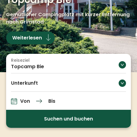
Gemütlicher Campingplatz mit kurzer Entfernung
nach Grimstad
Weiterlesen
Reiseziel
Topcamp Bie
Unterkunft
Von
Bis
An-und Abfahrt
Suchen und buchen