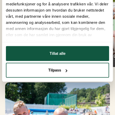
mediefunksjoner og for å analysere trafikken vår. Vi deler
dessuten informasjon om hvordan du bruker nettstedet
vårt, med partnerne våre innen sosiale medier,
annonsering og analysearbeid, som kan kombinere den
med annen informasjon du har gjort tilgjengelig for dem,
eller som de har samlet inn gjennom din bruk av
tjenestene deres.
Nachsaison 2026
Tillat alle
Erlebni
Bie
Tilpass