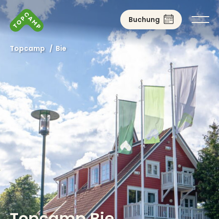
Buchung
Topcamp
/
Bie
Topcamp Bie