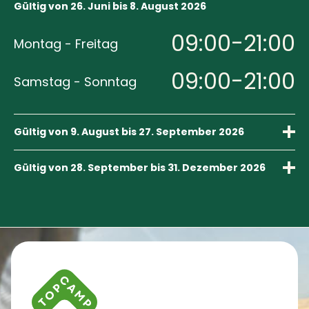
Gültig von 26. Juni bis 8. August 2026
09:00-21:00
Montag - Freitag
09:00-21:00
Samstag - Sonntag
Gültig von 9. August bis 27. September 2026
09:00-17:00
Montag - Freitag
Gültig von 28. September bis 31. Dezember 2026
09:00-16:00
09:00-17:00
Montag - Freitag
Samstag
Kontaktinformationen und Impressum
Geschlossen
09:00-13:00
Samstag - Sonntag
Sonntag
Wir haben vom 24. Dezember bis einschließlich 1. Januar
geschlossen / sind unbesetzt