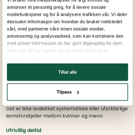
disse var 24 fast ansatte (9 kvinner og 15 menn),
annonser et personlig preg, for å levere sosiale
mens 215 var sesongansatte (127 kvinner og 88
mediefunksjoner og for å analysere trafikken vår. Vi deler
menn).
dessuten informasjon om hvordan du bruker nettstedet
vårt, med partnerne våre innen sosiale medier,
Ingen ansatte var i foreldrepermisjon i løpet av
annonsering og analysearbeid, som kan kombinere den
året.
med annen informasjon du har gjort tilgjengelig for dem,
eller som de har samlet inn gjennom din bruk av
Lønnskartlegging
tjenestene deres.
Selskapet har gjennomført en kartlegging av
lønnsforhold fordelt på kjønn og stillingsgrupper.
Tillat alle
Kartleggingen viser at eventuelle lønnsforskjeller i
hovedsak kan forklares gjennom forskjeller i
Tilpass
stillingsinnhold, ansvar, erfaring og ansiennitet.
Det er ikke avdekket systematiske eller uforklarlige
lønnsforskjeller mellom kvinner og menn.
Ufrivillig deltid