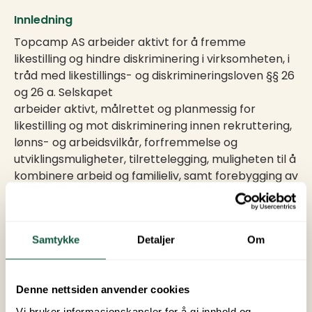
Innledning
Topcamp AS arbeider aktivt for å fremme
likestilling og hindre diskriminering i virksomheten, i
tråd med likestillings- og diskrimineringsloven §§ 26
og 26 a. Selskapet
arbeider aktivt, målrettet og planmessig for
likestilling og mot diskriminering innen rekruttering,
lønns- og arbeidsvilkår, forfremmelse og
utviklingsmuligheter, tilrettelegging, muligheten til å
kombinere arbeid og familieliv, samt forebygging av
trakassering, seksuell
trakassering og kjønnsbasert vold.
Samtykke
Detaljer
Om
Kjønnsfordeling per 31.12.2025
Per 31. desember 2025 hadde Topcamp AS totalt
Denne nettsiden anvender cookies
239 ansatte, fordelt på 137 kvinner og 102 menn. Av
Vi bruker informasjonskapsler for å gi innhold og