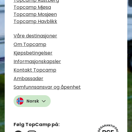
Topcamp Rustberg
Topcamp Mjøsa
Topcamp Mosjøen
Topcamp Havblikk
Våre destinasjoner
Om Topcamp
Kjøpsbetingelser
Informasjonskapsler
Kontakt Topcamp
Ambassadør
Samfunnsansvar og åpenhet
Norsk
Følg TopCamp på: