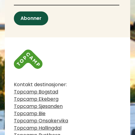
Abonner
Kontaktinfo
Kontakt destinasjoner:
Topcamp Bogstad
Topcamp Ekeberg
Topcamp Sjøsanden
Topcamp Bie
Topcamp Onsakervika
Topcamp Hallingdal