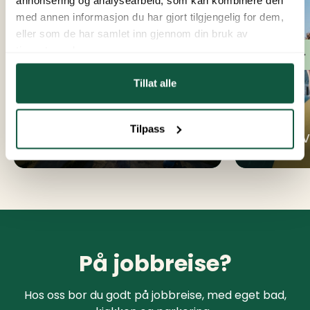
med annen informasjon du har gjort tilgjengelig for dem,
eller som de har samlet inn gjennom din bruk av
tjenestene deres.
Tillat alle
Ettersesong 2026
Tilpass
Opplev
Havblikk
På jobbreise?
Hos oss bor du godt på jobbreise, med eget bad,