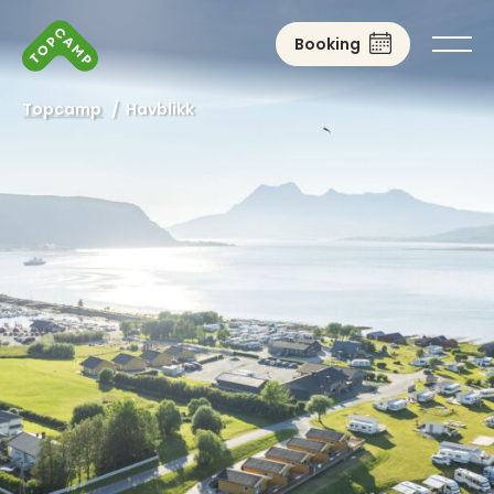
Booking
Topcamp
/
Havblikk