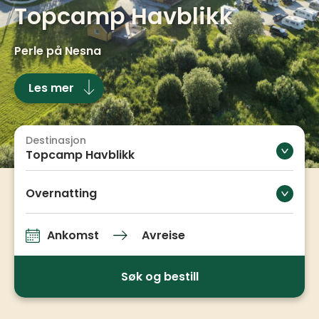
Topcamp Havblikk
Perle på Nesna
Les mer
Destinasjon
Topcamp Havblikk
Overnatting
Ankomst
Avreise
Ankomst og avreise
Søk og bestill