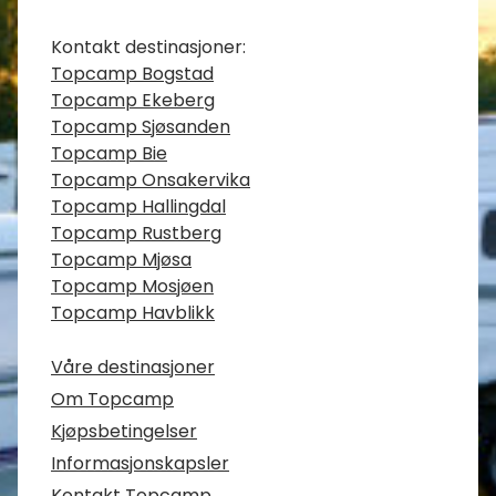
Kontaktinfo
Kontakt destinasjoner:
Topcamp Bogstad
Topcamp Ekeberg
Topcamp Sjøsanden
Topcamp Bie
Topcamp Onsakervika
Topcamp Hallingdal
Topcamp Rustberg
Topcamp Mjøsa
Topcamp Mosjøen
Topcamp Havblikk
Våre destinasjoner
Om Topcamp
Kjøpsbetingelser
Informasjonskapsler
Kontakt Topcamp