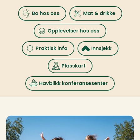
Bo hos oss
Mat & drikke
Opplevelser hos oss
Praktisk info
Innsjekk
Plasskart
Havblikk konferansesenter