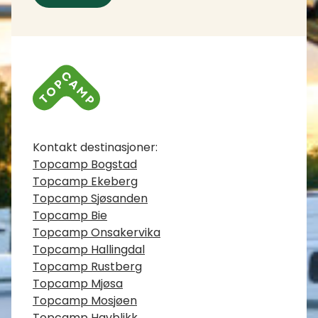
Kontaktinfo
Kontakt destinasjoner:
Topcamp Bogstad
Topcamp Ekeberg
Topcamp Sjøsanden
Topcamp Bie
Topcamp Onsakervika
Topcamp Hallingdal
Topcamp Rustberg
Topcamp Mjøsa
Topcamp Mosjøen
Topcamp Havblikk