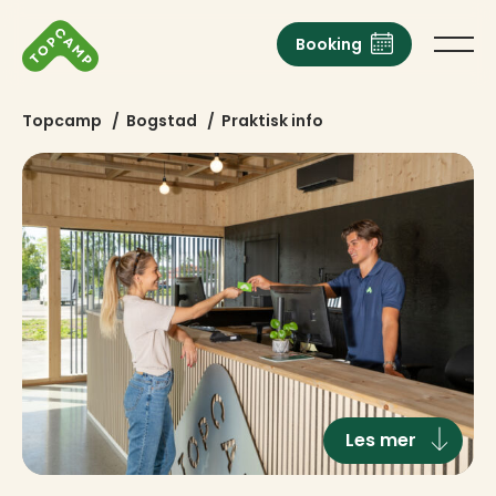
Booking
Topcamp
/
Bogstad
/
Praktisk info
Les mer