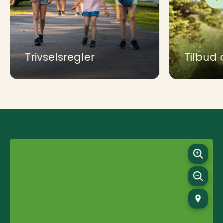
Trivselsregler
Tilbud