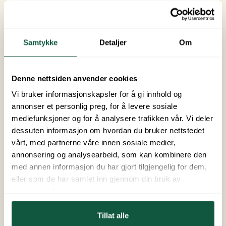
Lade bilen
Samtykke
Detaljer
Om
Magnet- /nøkkelkort
Denne nettsiden anvender cookies
Miljøtiltak
Vi bruker informasjonskapsler for å gi innhold og
annonser et personlig preg, for å levere sosiale
Nattero
mediefunksjoner og for å analysere trafikken vår. Vi deler
dessuten informasjon om hvordan du bruker nettstedet
vårt, med partnerne våre innen sosiale medier,
Parkering
annonsering og analysearbeid, som kan kombinere den
med annen informasjon du har gjort tilgjengelig for dem,
eller som de har samlet inn gjennom din bruk av
Servicehus
tjenestene deres.
Tillat alle
Trivselsregler