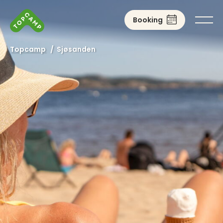
Booking
Topcamp
/
Sjøsanden