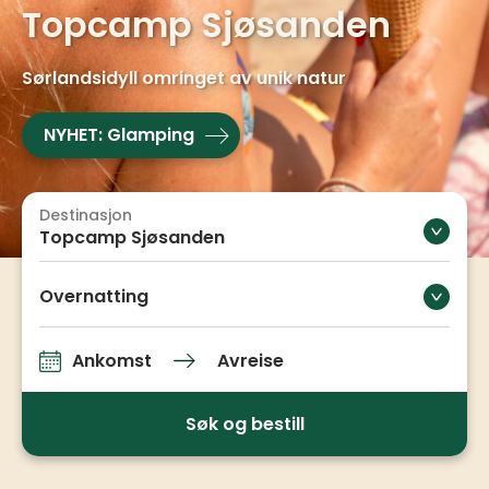
Topcamp Sjøsanden
Sørlandsidyll omringet av unik natur
NYHET: Glamping
Destinasjon
Topcamp Sjøsanden
Overnatting
Ankomst
Avreise
Ankomst og avreise
Søk og bestill