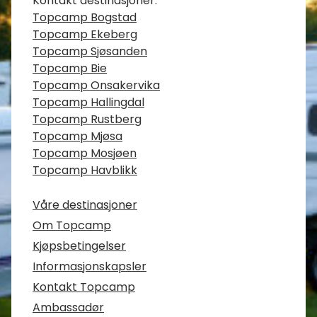
Kontakt destinasjoner:
Topcamp Bogstad
Topcamp Ekeberg
Topcamp Sjøsanden
Topcamp Bie
Topcamp Onsakervika
Topcamp Hallingdal
Topcamp Rustberg
Topcamp Mjøsa
Topcamp Mosjøen
Topcamp Havblikk
Våre destinasjoner
Om Topcamp
Kjøpsbetingelser
Informasjonskapsler
Kontakt Topcamp
Ambassadør