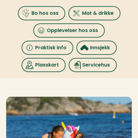
Bo hos oss
Mat & drikke
Opplevelser hos oss
Praktisk info
Innsjekk
Plasskart
Servicehus