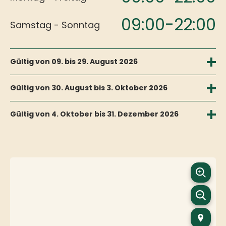
09:00-22:00
Samstag - Sonntag
Gültig von 09. bis 29. August 2026
09:00-17:00
Montag -
Gültig von 30. August bis 3. Oktober 2026
Donnerstag
09:00-17:00
Montag - Freitag
Gültig von 4. Oktober bis 31. Dezember 2026
09:00-20:00
Freitag
09:00-16:00
09:00-17:00
Montag - Freitag
Samstag
09:00-20:00
Samstag
Geschlossen
09:00-13:00
Samstag - Sonntag
Sonntag
09:00-13:00
Sonntag
Wir haben vom 24. Dezember bis einschließlich 1. Januar
geschlossen / sind unbesetzt