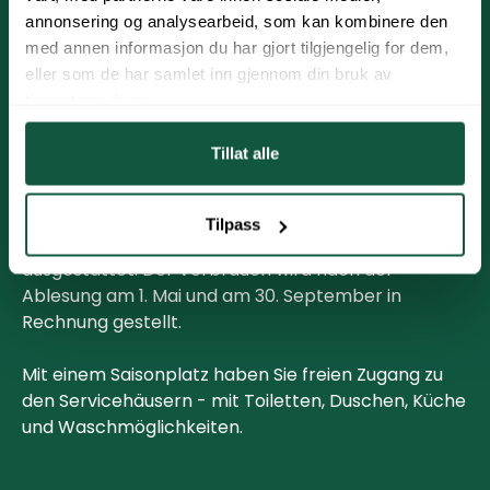
annonsering og analysearbeid, som kan kombinere den
med annen informasjon du har gjort tilgjengelig for dem,
Praktische
eller som de har samlet inn gjennom din bruk av
Informationen
tjenestene deres.
Tillat alle
Die Zahlung erfolgt am 15. Februar und am 15.
August.
Tilpass
Alle Stellplätze sind mit einem 16A-Stromanschluss
ausgestattet. Der Verbrauch wird nach der
Ablesung am 1. Mai und am 30. September in
Rechnung gestellt.
Mit einem Saisonplatz haben Sie freien Zugang zu
den Servicehäusern - mit Toiletten, Duschen, Küche
und Waschmöglichkeiten.