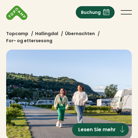
Buchung
Topcamp
/
Hallingdal
/
Übernachten
/
For- og ettersesong
Lesen Sie mehr