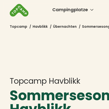
Campingplatze
Topcamp
/
Havblikk
/
Übernachten
/
Sommerseson
Topcamp Havblikk
Sommerseso