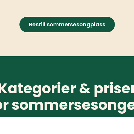
Bestill sommersesongplass
Kategorier & prise
or sommersesong