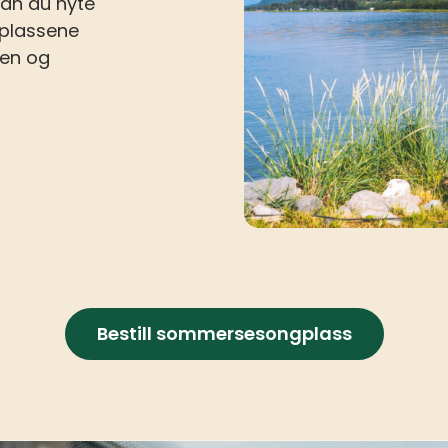
kan du nyte
 plassene
ten og
Bestill sommersesongplass