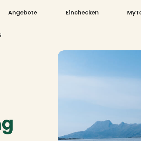
Angebote
Einchecken
MyT
g
ng