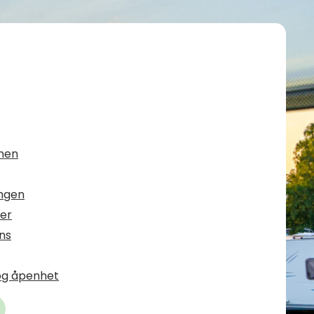
onen
ngen
ler
ns
og åpenhet