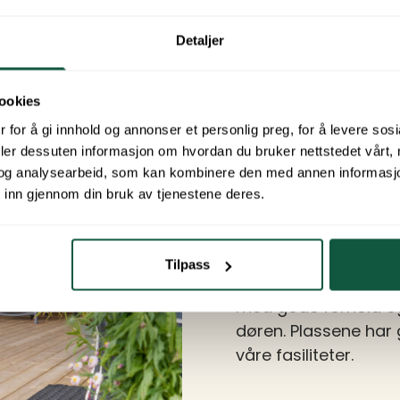
Detaljer
ookies
 for å gi innhold og annonser et personlig preg, for å levere sos
Kategori 1
deler dessuten informasjon om hvordan du bruker nettstedet vårt,
og analysearbeid, som kan kombinere den med annen informasjon d
 inn gjennom din bruk av tjenestene deres.
Pris:
14 200,-
I denne kategorien f
Tilpass
camping. Her tilbys ik
med gode forhold og 
døren. Plassene har 
våre fasiliteter.