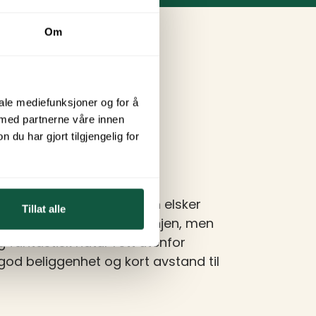
Om
iale mediefunksjoner og for å
 med partnerne våre innen
u har gjort tilgjengelig for
innes plasser for deg som elsker
Tillat alle
ke alltid utsikt til strandlinjen, men
fantastisk natur rett utenfor
god beliggenhet og kort avstand til