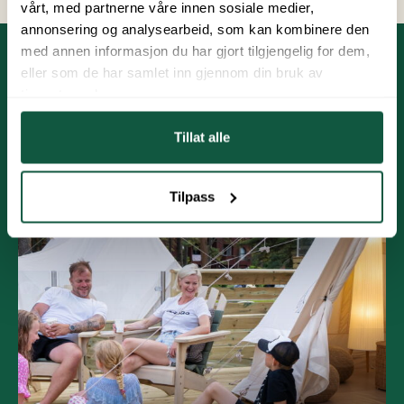
vårt, med partnerne våre innen sosiale medier,
annonsering og analysearbeid, som kan kombinere den
med annen informasjon du har gjort tilgjengelig for dem,
eller som de har samlet inn gjennom din bruk av
News
tjenestene deres.
Tillat alle
Tilpass