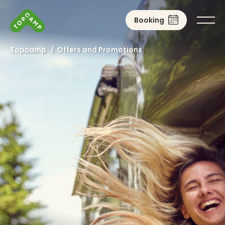
Booking
Topcamp
/
Offers and Promotions