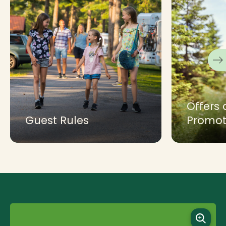
Offers
Guest Rules
Promot