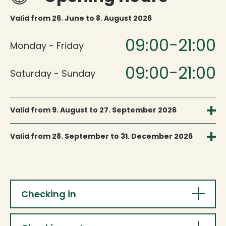
Valid from 26. June to 8. August 2026
09:00-21:00
Monday - Friday
09:00-21:00
Saturday - Sunday
Valid from 9. August to 27. September 2026
09:00-17:00
Monday - Friday
Valid from 28. September to 31. December 2026
09:00-16:00
09:00-17:00
Monday - Friday
Saturday
Closed
09:00-13:00
Saturday - Sunday
Sunday
Checking in
We are closed / unmanned from December 24 to