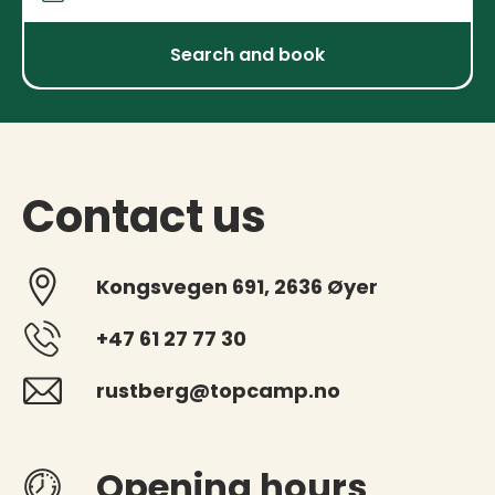
Arrival and departure
Search and book
Contact us
Kongsvegen 691, 2636 Øyer
+47 61 27 77 30
rustberg@topcamp.no
Opening hours