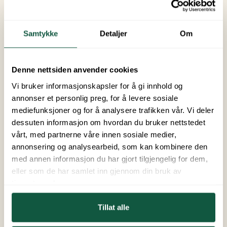
Greywater and disposal stations
Samtykke
Detaljer
Om
Defibrillator
Denne nettsiden anvender cookies
Pets
Vi bruker informasjonskapsler for å gi innhold og
annonser et personlig preg, for å levere sosiale
mediefunksjoner og for å analysere trafikken vår. Vi deler
Cashless
dessuten informasjon om hvordan du bruker nettstedet
vårt, med partnerne våre innen sosiale medier,
annonsering og analysearbeid, som kan kombinere den
Charge your car
med annen informasjon du har gjort tilgjengelig for dem,
eller som de har samlet inn gjennom din bruk av
Magnetic/key card
tjenestene deres.
Tillat alle
Nighttime peace