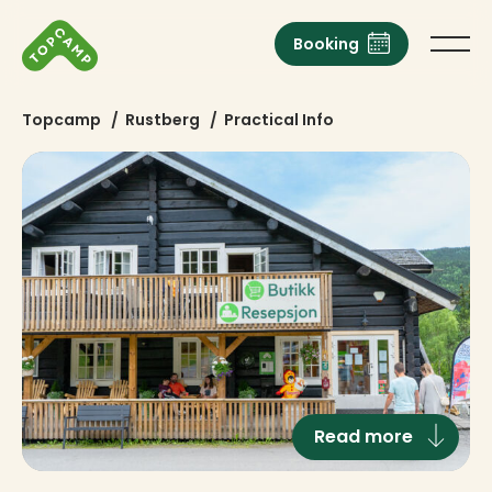
Booking
Topcamp
/
Rustberg
/
Practical Info
Read more