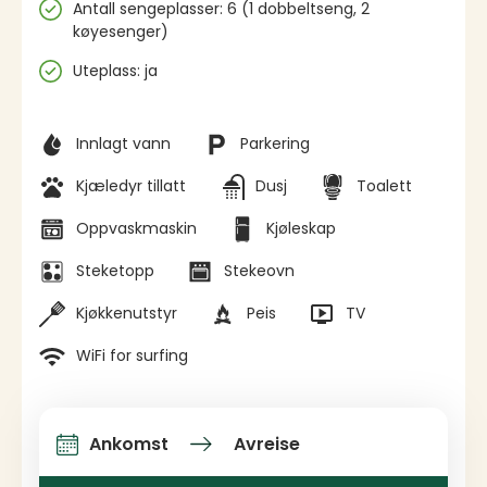
Antall sengeplasser: 6 (1 dobbeltseng, 2
køyesenger)
Uteplass: ja
Fasiliteter
Innlagt vann
Parkering
Kjæledyr tillatt
Dusj
Toalett
Oppvaskmaskin
Kjøleskap
Steketopp
Stekeovn
Kjøkkenutstyr
Peis
TV
WiFi for surfing
Ankomst
Avreise
Ankomst og avreise