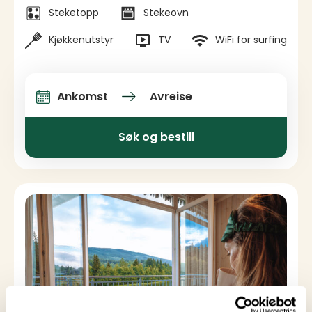
Steketopp
Stekeovn
Kjøkkenutstyr
TV
WiFi for surfing
Ankomst
Avreise
Ankomst og avreise
Søk og bestill