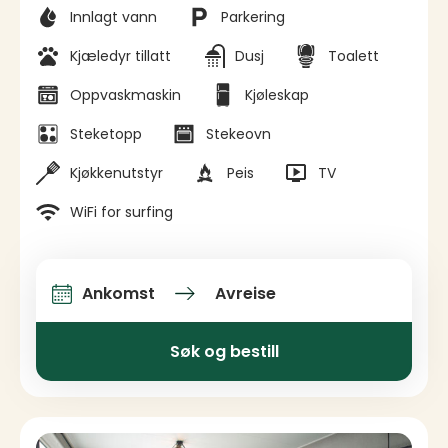
Fasiliteter
Innlagt vann
Parkering
Kjæledyr tillatt
Dusj
Toalett
Oppvaskmaskin
Kjøleskap
Steketopp
Stekeovn
Kjøkkenutstyr
Peis
TV
WiFi for surfing
Ankomst
Avreise
Ankomst og avreise
Søk og bestill