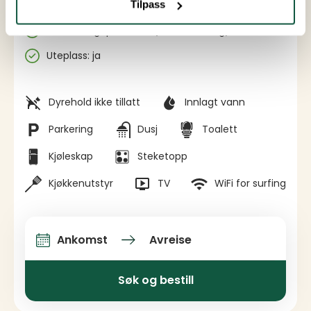
Tilpass
Størrelse: 18 kvm
Antall soverom: 1
Antall sengeplasser: 2 (1 dobbeltseng)
Uteplass: ja
Fasiliteter
Dyrehold ikke tillatt
Innlagt vann
Parkering
Dusj
Toalett
Kjøleskap
Steketopp
Kjøkkenutstyr
TV
WiFi for surfing
Ankomst
Avreise
Ankomst og avreise
Søk og bestill