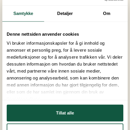
Samtykke
Detaljer
Om
+9
Styltehytta
Denne nettsiden anvender cookies
Vi bruker informasjonskapsler for å gi innhold og
For 2 personer
annonser et personlig preg, for å levere sosiale
mediefunksjoner og for å analysere trafikken vår. Vi deler
Bo litt nærmere stjernene i den
dessuten informasjon om hvordan du bruker nettstedet
sjarmerende styltehytta. Hytta er lys og
vårt, med partnerne våre innen sosiale medier,
luftig, med privat bad med toalett og
annonsering og analysearbeid, som kan kombinere den
dusj, og et lite hybelkjøkken. Føl at du bor i
med annen informasjon du har gjort tilgjengelig for dem,
naturen, med panoramautsikt over elva,
eller som de har samlet inn gjennom din bruk av
skogen og fjellene. Nyt utsikten fra senga,
tjenestene deres.
eller få solstrålene med på kjøpet fra
Tillat alle
balkongen.
Spesifikasjoner