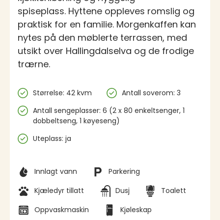
spiseplass. Hyttene oppleves romslig og
praktisk for en familie. Morgenkaffen kan
nytes på den møblerte terrassen, med
utsikt over Hallingdalselva og de frodige
trærne.
Spesifikasjoner
Størrelse: 42 kvm
Antall soverom: 3
Antall sengeplasser: 6 (2 x 80 enkeltsenger, 1
dobbeltseng, 1 køyeseng)
Uteplass: ja
Fasiliteter
Innlagt vann
Parkering
Kjæledyr tillatt
Dusj
Toalett
Oppvaskmaskin
Kjøleskap