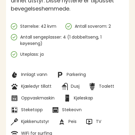
annet utstyr. Disse hyttene er tilpasset
bevegelseshemmede.
Spesifikasjoner
Størrelse: 42 kvm
Antall soverom: 2
Antall sengeplasser: 4 (1 dobbeltseng, 1
køyeseng)
Uteplass: ja
Fasiliteter
Innlagt vann
Parkering
Kjæledyr tillatt
Dusj
Toalett
Oppvaskmaskin
Kjøleskap
Steketopp
Stekeovn
Kjøkkenutstyr
Peis
TV
WiFi for surfing