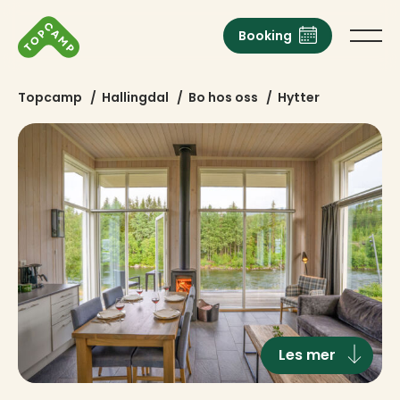
Booking
Topcamp
/
Hallingdal
/
Bo hos oss
/
Hytter
Les mer