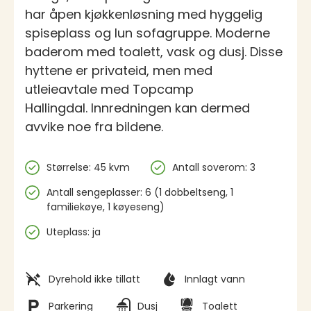
har åpen kjøkkenløsning med hyggelig
spiseplass og lun sofagruppe. Moderne
baderom med toalett, vask og dusj. Disse
hyttene er privateid, men med
utleieavtale med Topcamp
Hallingdal. Innredningen kan dermed
avvike noe fra bildene.
Spesifikasjoner
Størrelse: 45 kvm
Antall soverom: 3
Antall sengeplasser: 6 (1 dobbeltseng, 1
familiekøye, 1 køyeseng)
Uteplass: ja
Fasiliteter
Dyrehold ikke tillatt
Innlagt vann
Parkering
Dusj
Toalett