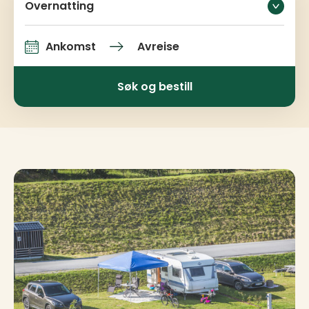
Overnatting
Ankomst
Avreise
Ankomst og avreise
Søk og bestill