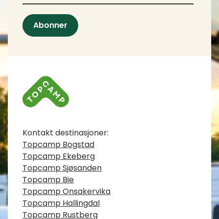
Abonner
Kontaktinfo
Kontakt destinasjoner:
Topcamp Bogstad
Topcamp Ekeberg
Topcamp Sjøsanden
Topcamp Bie
Topcamp Onsakervika
Topcamp Hallingdal
Topcamp Rustberg