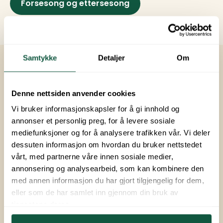
Forsesong og ettersesong
Samtykke
Detaljer
Om
Denne nettsiden anvender cookies
Vi bruker informasjonskapsler for å gi innhold og
annonser et personlig preg, for å levere sosiale
mediefunksjoner og for å analysere trafikken vår. Vi deler
dessuten informasjon om hvordan du bruker nettstedet
vårt, med partnerne våre innen sosiale medier,
Best
annonsering og analysearbeid, som kan kombinere den
med annen informasjon du har gjort tilgjengelig for dem,
Vårt rimeligste alternativ. Du vil
eller som de har samlet inn gjennom din bruk av
ikke ha mulighet til å flytte eller
tjenestene deres.
avbestille oppholdet.