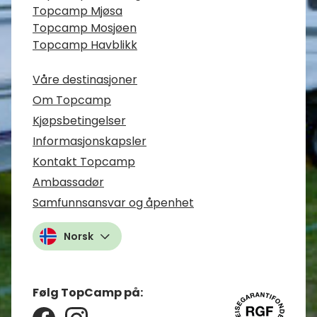
Topcamp Mjøsa
Topcamp Mosjøen
Topcamp Havblikk
Våre destinasjoner
Om Topcamp
Kjøpsbetingelser
Informasjonskapsler
Kontakt Topcamp
Ambassadør
Samfunnsansvar og åpenhet
Norsk
Følg TopCamp på: