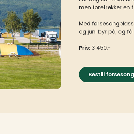
men foretrekker en t
Med førsesongplass 
og juni byr på, og f
Pris:
3 450,-
Bestill forseson