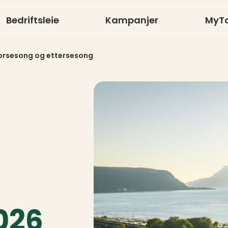
Bedriftsleie
Kampanjer
MyT
orsesong og ettersesong
026