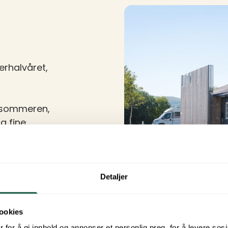
erhalvåret,
d sommeren,
g fine
Detaljer
ookies
 for å gi innhold og annonser et personlig preg, for å levere sos