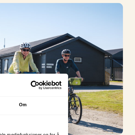
Om
iale mediefunksjoner og for å