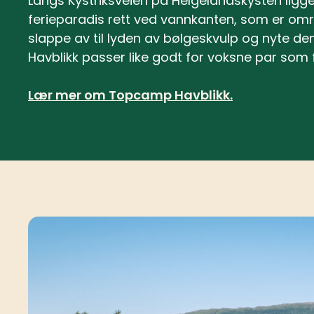
Langs Kystriksveien på Helgelandskysten ligger
ferieparadis rett ved vannkanten, som er omri
slappe av til lyden av bølgeskvulp og nyte d
Havblikk passer like godt for voksne par som 
Lær mer om Topcamp Havblikk.