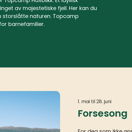
 Topcamp Havblikk. Et idyllisk
nget av majestetiske fjell. Her kan du
en storslåtte naturen. Topcamp
for barnefamilier.
1. mai til 28. juni
Forsesong
For deg som ikke øns