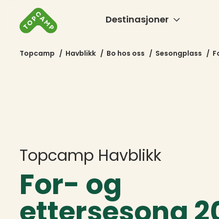
Destinasjoner
Topcamp
/
Havblikk
/
Bo hos oss
/
Sesongplass
/
F
Topcamp Havblikk
For- og
ettersesong 2