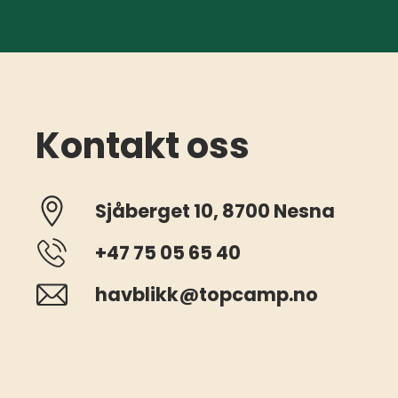
Kontakt oss
Sjåberget 10, 8700 Nesna
+47 75 05 65 40
havblikk@topcamp.no