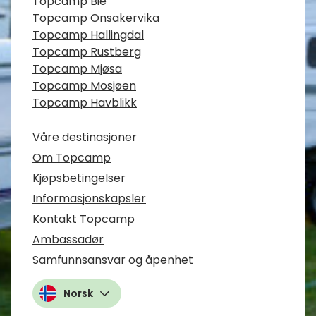
Topcamp Bie
Topcamp Onsakervika
Topcamp Hallingdal
Topcamp Rustberg
Topcamp Mjøsa
Topcamp Mosjøen
Topcamp Havblikk
Våre destinasjoner
Om Topcamp
Kjøpsbetingelser
Informasjonskapsler
Kontakt Topcamp
Ambassadør
Samfunnsansvar og åpenhet
Norsk