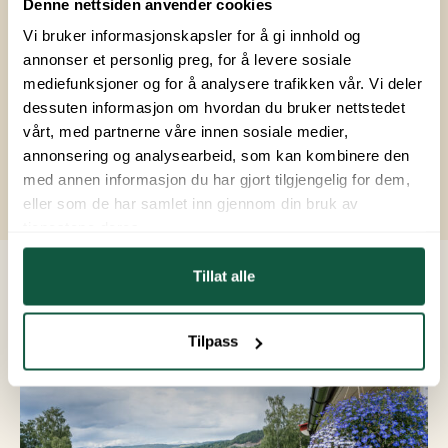
Denne nettsiden anvender cookies
Vi bruker informasjonskapsler for å gi innhold og
Pris:
17 800,-
annonser et personlig preg, for å levere sosiale
mediefunksjoner og for å analysere trafikken vår. Vi deler
I denne kategorien finnes plasser med noe utsikt
dessuten informasjon om hvordan du bruker nettstedet
over Mjøsa og området. Plassene har god
vårt, med partnerne våre innen sosiale medier,
beliggenhet og kortere avstand til våre fasiliteter.
annonsering og analysearbeid, som kan kombinere den
med annen informasjon du har gjort tilgjengelig for dem,
eller som de har samlet inn gjennom din bruk av
tjenestene deres.
Tillat alle
Tilpass