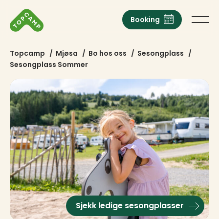
Booking
Topcamp
/
Mjøsa
/
Bo hos oss
/
Sesongplass
/
Sesongplass Sommer
Sjekk ledige sesongplasser