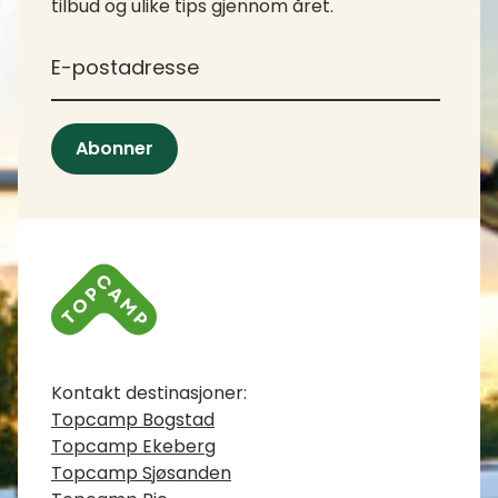
tilbud og ulike tips gjennom året.
*
E-postadresse
Abonner
Kontaktinfo
Kontakt destinasjoner:
Topcamp Bogstad
Topcamp Ekeberg
Topcamp Sjøsanden