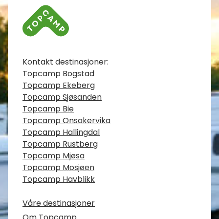
Kontaktinfo
Kontakt destinasjoner:
Topcamp Bogstad
Topcamp Ekeberg
Topcamp Sjøsanden
Topcamp Bie
Topcamp Onsakervika
Topcamp Hallingdal
Topcamp Rustberg
Topcamp Mjøsa
Topcamp Mosjøen
Topcamp Havblikk
Våre destinasjoner
Om Topcamp