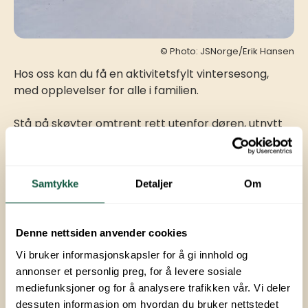
© Photo: JSNorge/Erik Hansen
Hos oss kan du få en aktivitetsfylt vintersesong,
med opplevelser for alle i familien.
Stå på skøyter omtrent rett utenfor døren, utnytt
områdets skiløyper, og prøv aktiviteter som
hundekjøring, isfiske og kanefart. Veien er kort til
Brumunddal sentrum, for god mat, handel og
Samtykke
Detaljer
Om
hyggelig atmosfære.
Pris:
7 000,-
Denne nettsiden anvender cookies
Vi bruker informasjonskapsler for å gi innhold og
annonser et personlig preg, for å levere sosiale
mediefunksjoner og for å analysere trafikken vår. Vi deler
Kontakt oss for vintersesongplass
dessuten informasjon om hvordan du bruker nettstedet