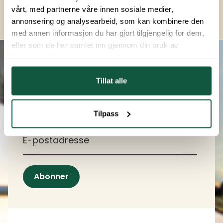
vårt, med partnerne våre innen sosiale medier,
annonsering og analysearbeid, som kan kombinere den
med annen informasjon du har gjort tilgjengelig for dem,
Kontaktinfo og kolofon
eller som de har samlet inn gjennom din bruk av
tjenestene deres.
Nyhetsbrev fra oss
Tillat alle
Meld deg på vårt nyhetsbrev. Vi gir deg unike
tilbud og ulike tips gjennom året.
Tilpass
*
E-postadresse
Abonner