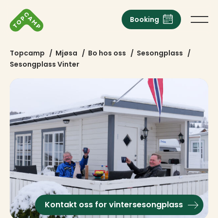
Booking
Topcamp
/
Mjøsa
/
Bo hos oss
/
Sesongplass
/
Sesongplass Vinter
Kontakt oss for vintersesongplass