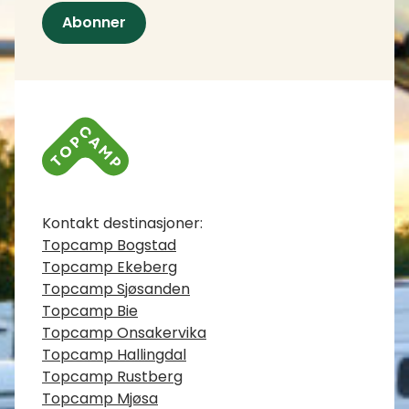
Abonner
Kontaktinfo
Kontakt destinasjoner:
Topcamp Bogstad
Topcamp Ekeberg
Topcamp Sjøsanden
Topcamp Bie
Topcamp Onsakervika
Topcamp Hallingdal
Topcamp Rustberg
Topcamp Mjøsa