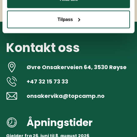
Tilpass
Kontakt oss
Øvre Onsakerveien 64, 3530 Røyse
+47 32 15 73 33
onsakervika@topcamp.no
Åpningstider
Gjelder fra 26. juni til 8. august 2026