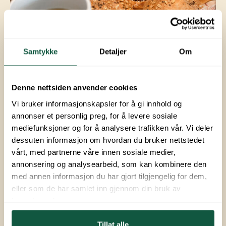
Samtykke
Detaljer
Om
Denne nettsiden anvender cookies
Butikk
Vi bruker informasjonskapsler for å gi innhold og
annonser et personlig preg, for å levere sosiale
I resepsjonen finner du vår butikk. Vi har pålegg,
mediefunksjoner og for å analysere trafikken vår. Vi deler
brød, enkle matvarer, leker, hygieneprodukter,
dessuten informasjon om hvordan du bruker nettstedet
godteri og is.
vårt, med partnerne våre innen sosiale medier,
annonsering og analysearbeid, som kan kombinere den
Mellom 26. juni og 12. august kan du kjøpe ferske
med annen informasjon du har gjort tilgjengelig for dem,
rundstykker og småbakst hver morgen.
eller som de har samlet inn gjennom din bruk av
tjenestene deres.
Butikken følger åpningstidene til resepsjonen.
Tillat alle