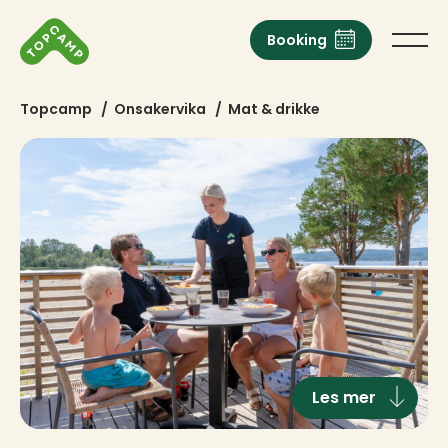
Booking
Topcamp
/
Onsakervika
/
Mat & drikke
Les mer