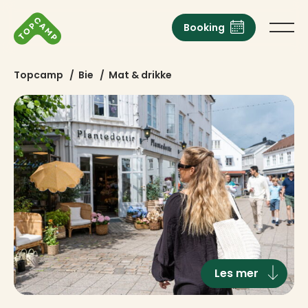
Booking
Topcamp
/
Bie
/
Mat & drikke
Les mer