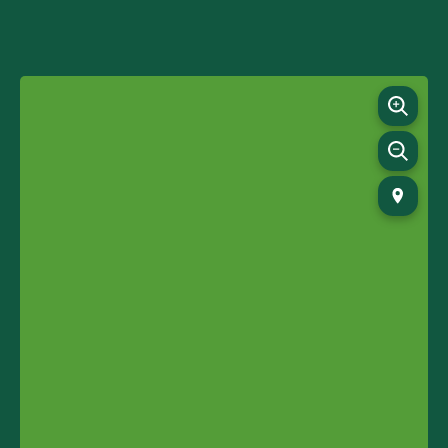
09:00-16:00
Mandag - Fredag
Stengt
Lørdag - Søndag
Vi har stengt/ ubemannet mellom 24/12 – 1/1