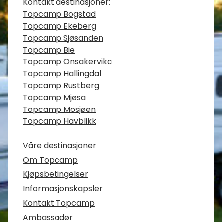
Kontaktinfo
Kontakt destinasjoner:
Topcamp Bogstad
Topcamp Ekeberg
Topcamp Sjøsanden
Topcamp Bie
Topcamp Onsakervika
Topcamp Hallingdal
Topcamp Rustberg
Topcamp Mjøsa
Topcamp Mosjøen
Topcamp Havblikk
Våre destinasjoner
Om Topcamp
Kjøpsbetingelser
Informasjonskapsler
Kontakt Topcamp
Ambassadør