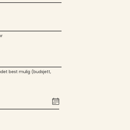
or
budet best mulig (budsjett,