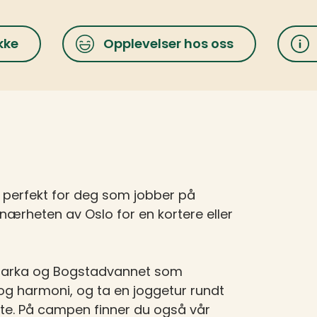
kke
Opplevelser hos oss
er perfekt for deg som jobber på
 nærheten av Oslo for en kortere eller
 marka og Bogstadvannet som
og harmoni, og ta en joggetur rundt
iste. På campen finner du også vår