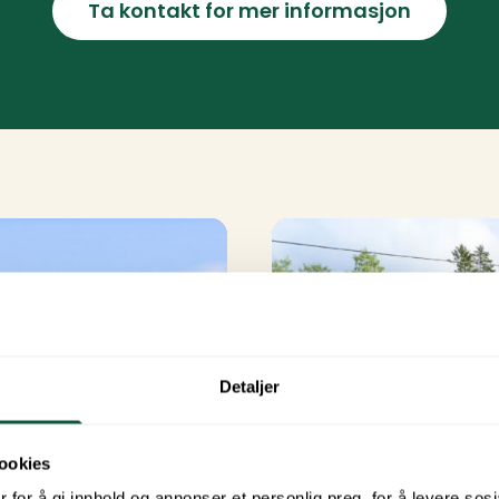
Ta kontakt for mer informasjon
Detaljer
ookies
 for å gi innhold og annonser et personlig preg, for å levere sos