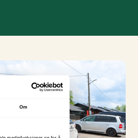
Om
iale mediefunksjoner og for å