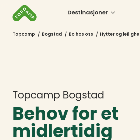
Destinasjoner
Topcamp
/
Bogstad
/
Bo hos oss
/
Hytter og leilighe
Topcamp Bogstad
Behov for et
midlertidig