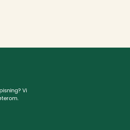
pisning? Vi
øterom.