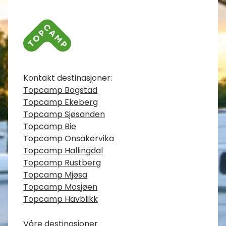
Kontaktinfo
Kontakt destinasjoner:
Topcamp Bogstad
Topcamp Ekeberg
Topcamp Sjøsanden
Topcamp Bie
Topcamp Onsakervika
Topcamp Hallingdal
Topcamp Rustberg
Topcamp Mjøsa
Topcamp Mosjøen
Topcamp Havblikk
Våre destinasjoner