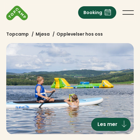
Booking
Topcamp
/
Mjøsa
/
Opplevelser hos oss
Les mer