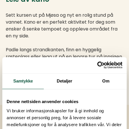
Sett kursen ut på Mjøsa og nyt en rolig stund på
vannet. Kano er en perfekt aktivitet for deg som
ønsker å senke tempoet og oppleve området fra
en ny side.
Padle langs strandkanten, finn en hyggelig
rasteplass eller legg ut på en lengre tur på innsjøen.
En fin opplevelse for både familier, venner og par.
Lei kano her
Samtykke
Detaljer
Om
Denne nettsiden anvender cookies
Vi bruker informasjonskapsler for å gi innhold og
annonser et personlig preg, for å levere sosiale
mediefunksjoner og for å analysere trafikken vår. Vi deler