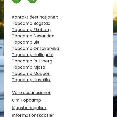
Kontaktinfo
Kontakt destinasjoner:
Topcamp Bogstad
Topcamp Ekeberg
Topcamp Sjøsanden
Topcamp Bie
Topcamp Onsakervika
Topcamp Hallingdal
Topcamp Rustberg
Topcamp Mjøsa
Topcamp Mosjøen
Topcamp Havblikk
Våre destinasjoner
Om Topcamp
Kjøpsbetingelser
Informasjonskapsler