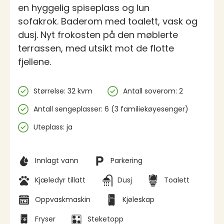
en hyggelig spiseplass og lun
sofakrok. Baderom med toalett, vask og
dusj. Nyt frokosten på den møblerte
terrassen, med utsikt mot de flotte
fjellene.
Spesifikasjoner
Størrelse: 32 kvm
Antall soverom: 2
Antall sengeplasser: 6 (3 familiekøyesenger)
Uteplass: ja
Fasiliteter
Innlagt vann
Parkering
Kjæledyr tillatt
Dusj
Toalett
Oppvaskmaskin
Kjøleskap
Fryser
Steketopp