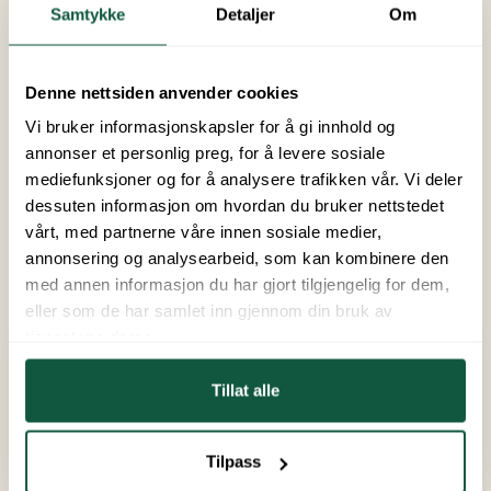
Samtykke
Detaljer
Om
Uteplass: ja
Denne nettsiden anvender cookies
Fasiliteter
Innlagt vann
Parkering
Vi bruker informasjonskapsler for å gi innhold og
annonser et personlig preg, for å levere sosiale
Kjæledyr tillatt
Dusj
Toalett
mediefunksjoner og for å analysere trafikken vår. Vi deler
Oppvaskmaskin
Kjøleskap
dessuten informasjon om hvordan du bruker nettstedet
vårt, med partnerne våre innen sosiale medier,
Fryser
Steketopp
annonsering og analysearbeid, som kan kombinere den
Kjøkkenutstyr
TV
WiFi for surfing
med annen informasjon du har gjort tilgjengelig for dem,
eller som de har samlet inn gjennom din bruk av
tjenestene deres.
Ankomst
Avreise
Ankomst og avreise
Tillat alle
Søk og bestill
Tilpass