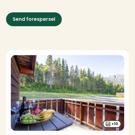
Send forespørsel
Overnatting
+10