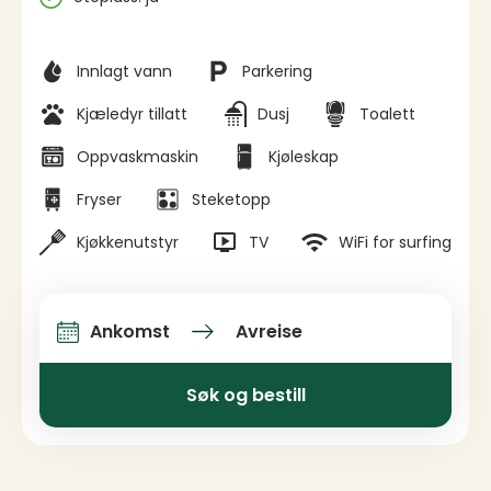
Fasiliteter
Innlagt vann
Parkering
Kjæledyr tillatt
Dusj
Toalett
Oppvaskmaskin
Kjøleskap
Fryser
Steketopp
Kjøkkenutstyr
TV
WiFi for surfing
Ankomst
Avreise
Ankomst og avreise
Søk og bestill