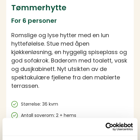
Tømmerhytte
For 6 personer
Romslige og lyse hytter med en lun
hyttefølelse. Stue med åpen
kjøkkenløsning, en hyggelig spiseplass og
god sofakrok. Baderom med toalett, vask
og dusjkabinett. Nyt utsikten av de
spektakulære fjellene fra den møblerte
terrassen.
Spesifikasjoner
Størrelse: 36 kvm
Antall soverom: 2 + hems
Antall sengeplasser: 6 (1 køyeseng, 1
familiekøyeseng, 2 enkeltsenger/madrasser på
hems)