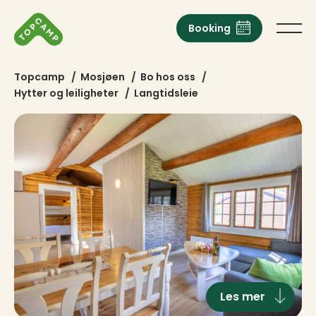
Booking
Topcamp
/
Mosjøen
/
Bo hos oss
/
Hytter og leiligheter
/
Langtidsleie
Les mer