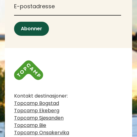
*
E-postadresse
Abonner
Kontaktinfo
Kontakt destinasjoner:
Topcamp Bogstad
Topcamp Ekeberg
Topcamp Sjøsanden
Topcamp Bie
Topcamp Onsakervika