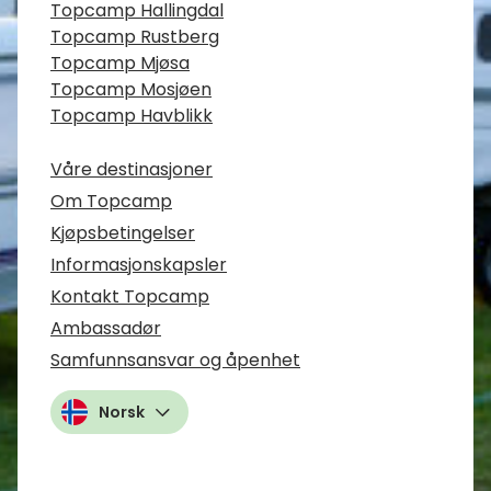
Topcamp Hallingdal
Topcamp Rustberg
Topcamp Mjøsa
Topcamp Mosjøen
Topcamp Havblikk
Våre destinasjoner
Om Topcamp
Kjøpsbetingelser
Informasjonskapsler
Kontakt Topcamp
Ambassadør
Samfunnsansvar og åpenhet
Norsk