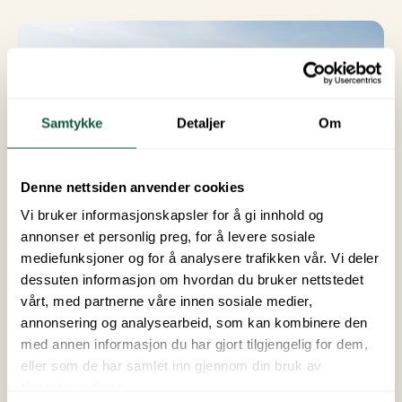
Samtykke
Detaljer
Om
Denne nettsiden anvender cookies
Vi bruker informasjonskapsler for å gi innhold og
annonser et personlig preg, for å levere sosiale
mediefunksjoner og for å analysere trafikken vår. Vi deler
dessuten informasjon om hvordan du bruker nettstedet
vårt, med partnerne våre innen sosiale medier,
Leie av kajakk
annonsering og analysearbeid, som kan kombinere den
med annen informasjon du har gjort tilgjengelig for dem,
eller som de har samlet inn gjennom din bruk av
Legg ut på vannet og opplev Tyrifjorden fra første
tjenestene deres.
rad. Med kajakk kan du utforske strandlinjen, finne