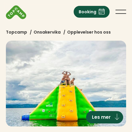
Booking
Topcamp
/
Onsakervika
/
Opplevelser hos oss
Les mer