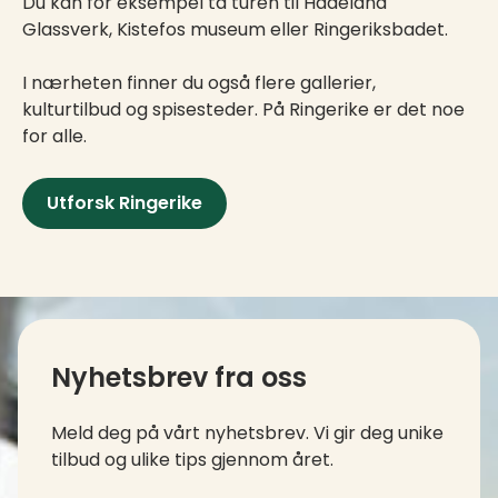
Du kan for eksempel ta turen til Hadeland
Glassverk, Kistefos museum eller Ringeriksbadet.
I nærheten finner du også flere gallerier,
kulturtilbud og spisesteder. På Ringerike er det noe
for alle.
Utforsk Ringerike
Kontaktinfo og kolofon
Nyhetsbrev fra oss
Meld deg på vårt nyhetsbrev. Vi gir deg unike
tilbud og ulike tips gjennom året.